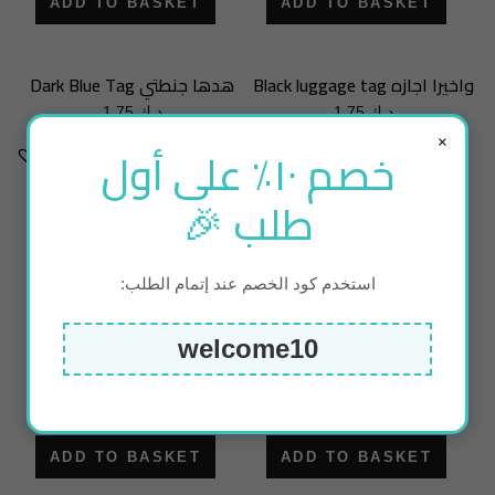
ADD TO BASKET
ADD TO BASKET
Black luggage tag واخيرا اجازه
Dark Blue Tag هدها جنطتي
1.75
د.ك
1.75
د.ك
×
خصم ١٠٪ على أول
طلب 🎉
استخدم كود الخصم عند إتمام الطلب:
welcome10
ADD TO BASKET
ADD TO BASKET