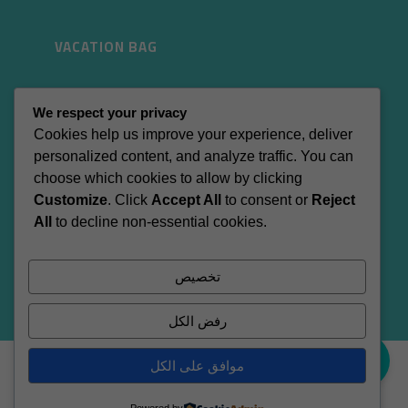
VACATION BAG
About
We respect your privacy
Shop
Cookies help us improve your experience, deliver
My account
personalized content, and analyze traffic. You can
Wishlist
choose which cookies to allow by clicking
Customize
. Click
Accept All
to consent or
Reject
CONTACT
All
to decline non-essential cookies.
sales@vacationbagkw.com
تخصيص
(+965) 98701499
رفض الكل
0
موافق على الكل