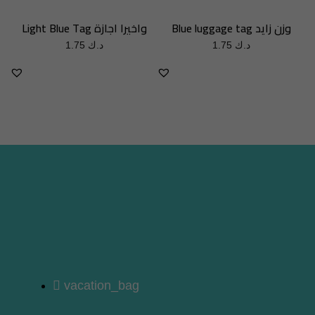
Blue luggage tag وزن زايد
Light Blue Tag واخيرا اجازة
1.75
د.ك
1.75
د.ك
vacation_bag